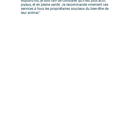
Aujourd'hui, je suis ravi de constater qu'il est plus actif,
joyeux, et en pleine santé. Je recommande vivement ces
services à tous les propriétaires soucieux du bien-être de
leur animal."